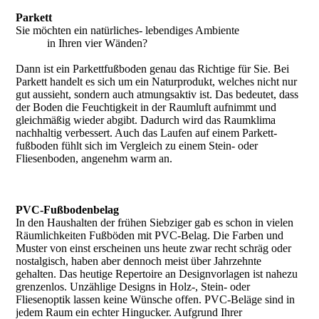
Parkett
Sie möchten ein natürliches- lebendiges Ambiente
in Ihren vier Wänden?
Dann ist ein Parkettfußboden genau das Richtige für Sie. Bei
Parkett han­delt es sich um ein Naturprodukt, welches nicht nur
gut aussieht, son­dern auch atmungsaktiv ist. Das bedeutet, dass
der Boden die Feuch­tigkeit in der Raumluft aufnimmt und
gleichmäßig wieder abgibt. Dadurch wird das Raumklima
nachhaltig verbessert. Auch das Laufen auf einem Parkett­
fußboden fühlt sich im Vergleich zu einem Stein- oder
Fliesenboden, angenehm warm an.
PVC-Fußbodenbelag
In den Haushalten der frühen Siebziger gab es schon in vielen
Räumlichkeiten Fußböden mit PVC-Belag. Die Farben und
Muster von einst erscheinen uns heute zwar recht schräg oder
nostalgisch, haben aber dennoch meist über Jahrzehnte
gehalten. Das heutige Repertoire an Designvorlagen ist nahezu
grenzenlos. Unzählige Designs in Holz-, Stein- oder
Fliesenoptik lassen keine Wünsche offen. PVC-Beläge sind in
jedem Raum ein echter Hingucker. Aufgrund Ihrer