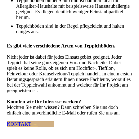
Teppichboden bindet Staub und ist dadurch ideal für
Allergiker-Haushalte mit beispiels­weise Hausstauballergie
geeignet. Es fliegen deutlich weniger Feinstaubpartikel
herum.
Teppichböden sind in der Regel pflegeleicht und halten
einiges aus.
Es gibt viele verschiedene Arten von Teppichböden.
Nicht jeder ist dabei für jedes Einsatzgebiet geeignet. Jeder
Teppich hat seine ganz eigenen Vor- und Nachteile. Dabei
spielt es keine Rolle, ob es sich um Hochflor-, Tiefflor-,
Feinvelour oder Kräuselvelour-Teppich handelt. In einem ersten
Beratungsgespräch erläutern Ihnen unsere Fach­leute, worauf es
bei der Teppichwahl ankommt und welcher für Ihr Projekt am
geeignetsten ist.
Konnten wir Ihr Interesse wecken?
Möchten Sie mehr wissen? Dann schreiben Sie uns doch
einfach eine unverbindliche E-Mail oder rufen Sie uns an.
KONTAKT →